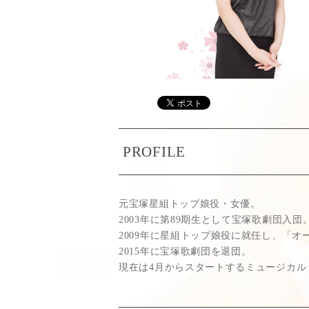
PROFILE
元宝塚星組トップ娘役・女優。
2003年に第89期生として宝塚歌劇団入団
2009年に星組トップ娘役に就任し、「
2015年に宝塚歌劇団を退団。
現在は4月からスタートするミュージカル『