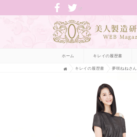
ホーム
キレイの履歴書
H
キレイの履歴書
夢咲ねねさん
o
m
e