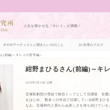
人生を輝かせる『キレイ』が満載！
今TOPアーティストに聞きたい10のこと
Dr.衣理のブログ
ん(前編)～キレイの哲学編～
紺野まひるさん(前編)～キ
2018年2月15日 公開
宝塚歌劇団の雪組で娘役トップとして活躍後、女優に
をはじめ、 数多くの作品で活躍している紺野まひるさ
なお、宝塚時代と変わらぬ美しさを保ち続けている、