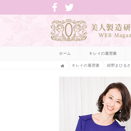
ホーム
キレイの履歴書
H
キレイの履歴書
紺野まひるさ
o
m
e