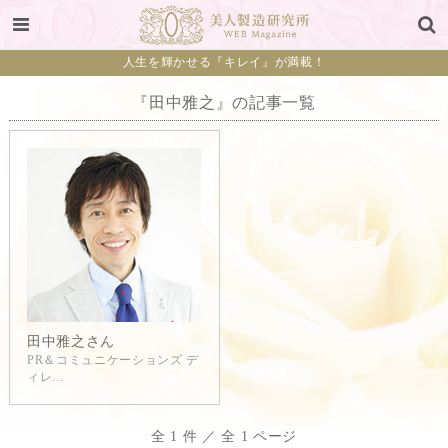
人生を輝かせる『キレイ』が満載！
『田中雅之』の記事一覧
田中雅之さん
PR＆コミュニケーションズ デ
ィレ...
全 1 件 ／ 全 1 ページ