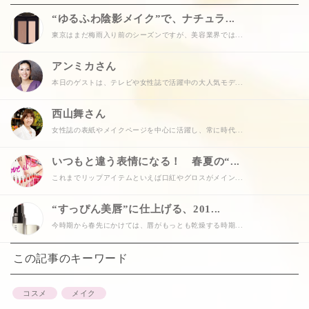
“ゆるふわ陰影メイク”で、ナチュラ...
東京はまだ梅雨入り前のシーズンですが、美容業界では...
アンミカさん
本日のゲストは、テレビや女性誌で活躍中の大人気モデ...
西山舞さん
女性誌の表紙やメイクページを中心に活躍し、常に時代...
いつもと違う表情になる！ 春夏の“...
これまでリップアイテムといえば口紅やグロスがメイン...
“すっぴん美唇”に仕上げる、201...
今時期から春先にかけては、唇がもっとも乾燥する時期...
この記事のキーワード
コスメ
メイク