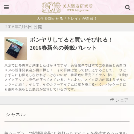
人生を輝かせる『キレイ』が満載！
2016年7月6日 公開
ボンヤリしてると買いそびれる！
2016春新色の美貌パレット
東京では冬将軍が到来したばかりですが、美容業界ではすでに春新色と美白コ
スメの新作発表会が目白押し！ その詳細は追ってお伝えするとして、 ひと
まず先にお伝えしなければいけないのが、春新色の限定アイテム. 特に、来春は
メイクアップに発色が戻ってきていることもあり、メイク活力が高まりそうな
カラーが続々。そして、そのカラーアイテムに華を添えるべく、パッケージに
も趣向を凝らした製品が登場しているのです。
シェア
シャネル
毎シーズン、“特別限定品”と銘打ったアイテムを発売するシャネル