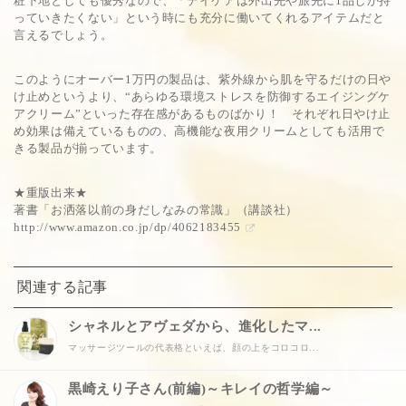
粧下地としても優秀なので、「デイケアは外出先や旅先に1品しか持
っていきたくない」という時にも充分に働いてくれるアイテムだと
言えるでしょう。
このようにオーバー1万円の製品は、紫外線から肌を守るだけの日や
け止めというより、“あらゆる環境ストレスを防御するエイジングケ
アクリーム”といった存在感があるものばかり！ それぞれ日やけ止
め効果は備えているものの、高機能な夜用クリームとしても活用で
きる製品が揃っています。
★重版出来★
著書「お洒落以前の身だしなみの常識」（講談社）
http://www.amazon.co.jp/dp/4062183455
関連する記事
シャネルとアヴェダから、進化したマ...
マッサージツールの代表格といえば、顔の上をコロコロ...
黒崎えり子さん(前編)～キレイの哲学編～