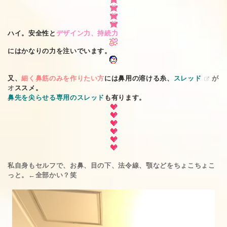
ハイ。安全性と
デザイン力、持続力
にはかなりの力を注いでいます。
又、
細く鼻筋のみを作りたい方
には鼻用の溶ける糸、
スレッド
が
オ
ススメ。
鼻先を尖らせる専用のスレッド
も有ります。
私自身もセルフで、お鼻、目の下、法令線、顎などをちょこちょこ
っと。←全部かい？笑