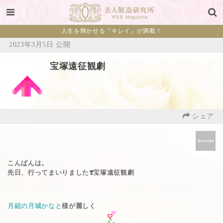
人生を輝かせる『キレイ』が満載！
2023年3月5日 公開
宝塚遠征観劇
シェア
こんばんは。
先日、行ってまいりました❣️宝塚遠征観劇
月組の月城かなと
様が麗しく