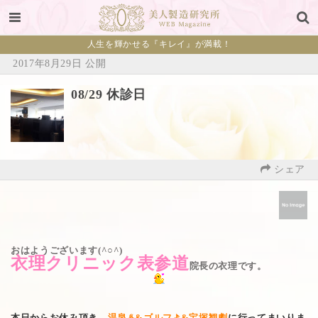
人生を輝かせる『キレイ』が満載！
2017年8月29日 公開
08/29 休診日
シェア
おはようございます(^○^)
衣理クリニック表参道
院長の衣理です。
本日からお休み頂き、
温泉♨️&ゴルフ⛳️&宝塚観劇
に行ってまいりま