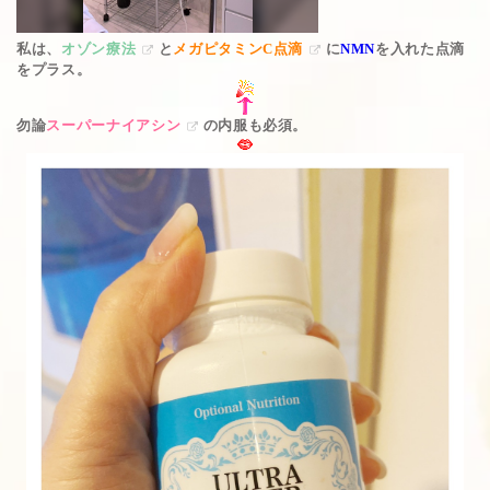
私は、
オゾン療法
と
メガピタミンC点滴
に
NMN
を入れた点滴
をプラス。
勿論
スーパーナイアシン
の内服も必須。