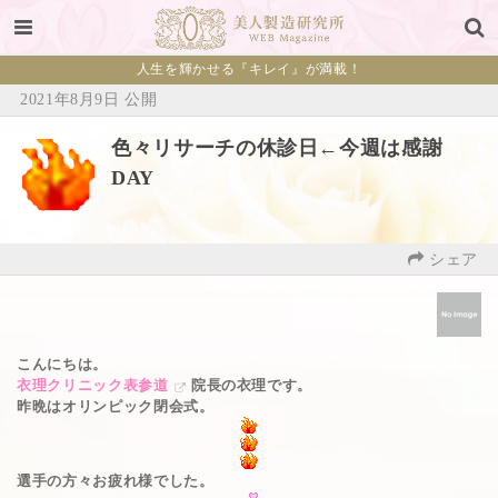
人生を輝かせる『キレイ』が満載！
2021年8月9日 公開
色々リサーチの休診日←今週は感謝
DAY
シェア
こんにちは。
衣理クリニック表参道
院長の衣理です。
昨晩はオリンピック閉会式。
選手の方々お疲れ様でした。