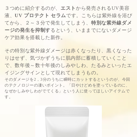
３つめに紹介するのが、
エスト
から発売されるUV美容
液、
UV プロテクト セラム
です。こちらは紫外線を浴び
てから、２～３分で発生してしまう、
特別な紫外線ダメ
ージの発生を抑制す
るという、いままでにないダメージ
ケア効果を搭載した新作。
その特別な紫外線ダメージは赤くなったり、黒くなった
りはせず、気づかずうちに肌内部に蓄積していくこと
で、数年後～数十年後のしみやしわ、たるみといったエ
イジングサインとして現れてしまうもの。
そのダメージを2，3分のうちに瞬時にカットするというのが、今回
のテクノロジーの凄いポイント。「日やけどめを塗っているのに、
なぜかしみやしわがでてくる」という人に使ってほしいアイテムで
す。