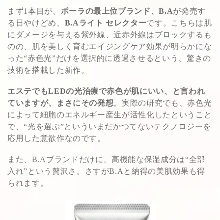
まず1本目が、
ポーラの最上位ブランド、B.A
が発売す
る日やけどめ、
B.Aライト セレクター
です。こちらは肌
にダメージを与える紫外線、近赤外線はブロックするも
のの、肌を美しく育むエイジングケア効果が明らかにな
った“赤色光”だけを選択的に透過させるという、驚きの
技術を搭載した新作。
エステでもLEDの光治療で赤色が肌にいい、と言われ
ていますが、まさにその発想
。実際の研究でも、赤色光
によって細胞のエネルギー産生が活性化したということ
で、“光を選ぶ”といういまだかつてないテクノロジーを
応用した意欲作なのです。
また、B.Aブランドだけに、高機能な保湿成分は“全部
入れ”という贅沢さ。さすがB.Aと納得の美肌効果も得
られます。