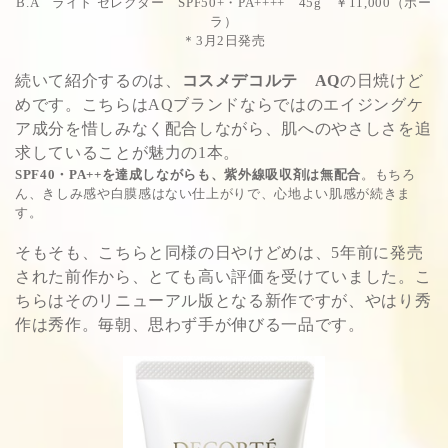
B.A ライト セレクター SPF50+・PA++++ 45g ￥11,000（ポー
ラ）
＊3月2日発売
続いて紹介するのは、
コスメデコルテ AQ
の日焼けど
めです。こちらはAQブランドならではのエイジングケ
ア成分を惜しみなく配合しながら、肌へのやさしさを追
求していることが魅力の1本。
SPF40・PA++を達成しながらも、紫外線吸収剤は無配合
。もちろ
ん、きしみ感や白膜感はない仕上がりで、心地よい肌感が続きま
す。
そもそも、こちらと同様の日やけどめは、5年前に発売
された前作から、とても高い評価を受けていました。こ
ちらはそのリニューアル版となる新作ですが、やはり秀
作は秀作。毎朝、思わず手が伸びる一品です。