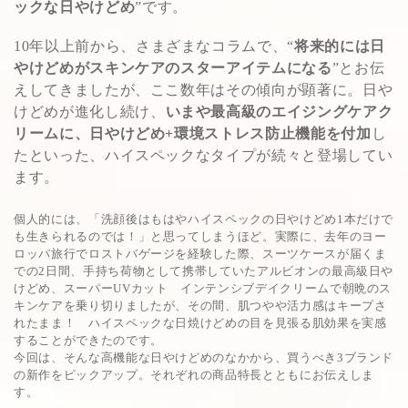
ックな日やけどめ
”です。
10年以上前から、さまざまなコラムで、“
将来的には日
やけどめがスキンケアのスターアイテムになる
”とお伝
えしてきましたが、ここ数年はその傾向が顕著に。日や
けどめが進化し続け、
いまや最高級のエイジングケアク
リームに、日やけどめ+環境ストレス防止機能を付加
し
たといった、ハイスペックなタイプが続々と登場してい
ます。
個人的には、「洗顔後はもはやハイスペックの日やけどめ1本だけで
も生きられるのでは！」と思ってしまうほど。実際に、去年のヨー
ロッパ旅行でロストバゲージを経験した際、スーツケースが届くま
での2日間、手持ち荷物として携帯していたアルビオンの最高級日や
けどめ、スーパーUVカット インテンシブデイクリームで朝晩のス
キンケアを乗り切りましたが、その間、肌つやや活力感はキープさ
れたまま！ ハイスペックな日焼けどめの目を見張る肌効果を実感
することができたのです。
今回は、そんな高機能な日やけどめのなかから、買うべき3ブランド
の新作をピックアップ。それぞれの商品特長とともにお伝えしま
す。