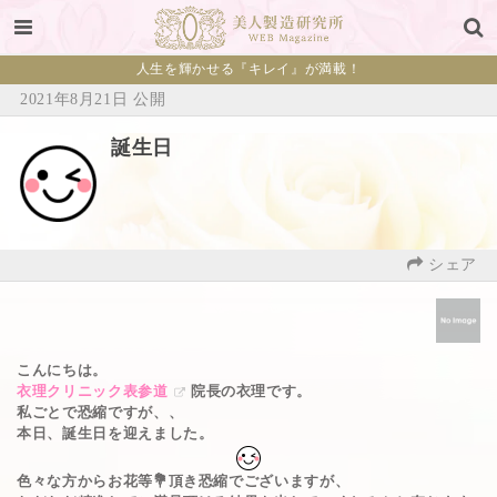
人生を輝かせる『キレイ』が満載！
2021年8月21日 公開
誕生日
シェア
こんにちは。
衣理クリニック表参道
院長の衣理です。
私ごとで恐縮ですが、、
本日、誕生日を迎えました。
色々な方からお花等💐頂き恐縮でございますが、