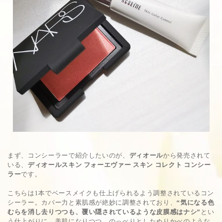
まず、コンシーラーで紹介したいのが、
ディオール
から発売されて
いる、
ディオールスキン フォーエヴァー スキン コレクト コンシー
ラー
です。
こちらは1本でベースメイクも仕上げられるよう調整されているコン
シーラー。カバー力と素肌感が絶妙に調整されており、
“気になる色
むらを消し去りつつも、覆い隠されているような皮膜感はナシ”
とい
う仕上がりに。美肌になりつつ、のっぺりとしたぬりかべのような