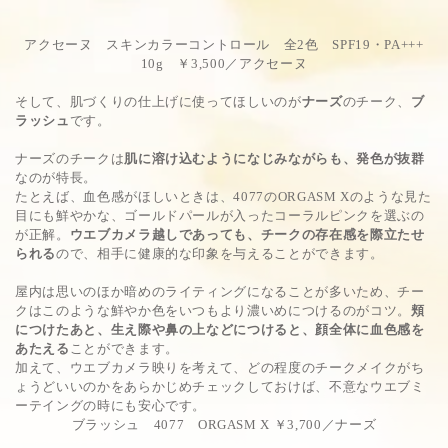
アクセーヌ スキンカラーコントロール 全2色 SPF19・PA+++
10g ￥3,500／アクセーヌ
そして、肌づくりの仕上げに使ってほしいのが
ナーズ
のチーク、
ブ
ラッシュ
です。
ナーズのチークは
肌に溶け込むようになじみながらも、発色が抜群
なのが特長。
たとえば、血色感がほしいときは、4077のORGASM Xのような見た
目にも鮮やかな、ゴールドパールが入ったコーラルピンクを選ぶの
が正解。
ウエブカメラ越しであっても、チークの存在感を際立たせ
られる
ので、相手に健康的な印象を与えることができます。
屋内は思いのほか暗めのライティングになることが多いため、チー
クはこのような鮮やか色をいつもより濃いめにつけるのがコツ。
頬
につけたあと、生え際や鼻の上などにつけると、顔全体に血色感を
あたえる
ことができます。
加えて、ウエブカメラ映りを考えて、どの程度のチークメイクがち
ょうどいいのかをあらかじめチェックしておけば、不意なウエブミ
ーテイングの時にも安心です。
ブラッシュ 4077 ORGASM X ￥3,700／ナーズ