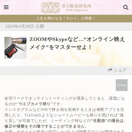
人生を輝かせる『キレイ』が満載！
2020年4月28日 公開
ZOOMやSkypeなど…“オンライン映え
メイク”をマスターせよ！
シェア
在宅ワークでオンラインミーティングが普及してくると、課題にな
るのが“
ウエブカメラ映り
”です。
インスタグラムなどSNSで静止画を投稿するときは補整アプリを活
用したり、TikTokのようなショートムービーも映りが悪ければ”撮
り直し“が可能でしたが、ミーティング時などの
”生配信”の場合は、
修正や補整をその場ですることができません
。
今後、そのような状況に対応した“ライブ補整アプリ”が開発される