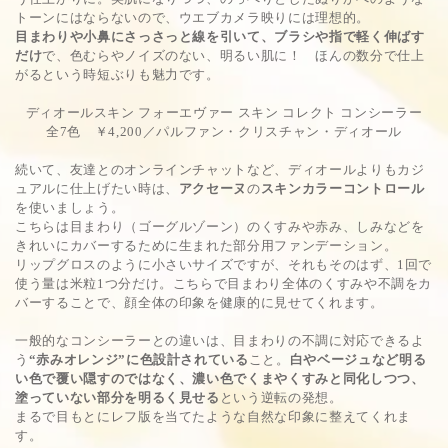
トーンにはならないので、ウエブカメラ映りには理想的。
目まわりや小鼻にさっさっと線を引いて、ブラシや指で軽く伸ばす
だけ
で、色むらやノイズのない、明るい肌に！ ほんの数分で仕上
がるという時短ぶりも魅力です。
ディオールスキン フォーエヴァー スキン コレクト コンシーラー
全7色 ￥4,200／パルファン・クリスチャン・ディオール
続いて、友達とのオンラインチャットなど、ディオールよりもカジ
ュアルに仕上げたい時は、
アクセーヌ
の
スキンカラーコントロール
を使いましょう。
こちらは目まわり（ゴーグルゾーン）のくすみや赤み、しみなどを
きれいにカバーするために生まれた部分用ファンデーション。
リップグロスのように小さいサイズですが、それもそのはず、1回で
使う量は米粒1つ分だけ。こちらで目まわり全体のくすみや不調をカ
バーすることで、顔全体の印象を健康的に見せてくれます。
一般的なコンシーラーとの違いは、目まわりの不調に対応できるよ
う
“赤みオレンジ”に色設計されている
こと。
白やベージュなど明る
い色で覆い隠すのではなく、濃い色でくまやくすみと同化しつつ、
塗っていない部分を明るく見せる
という逆転の発想。
まるで目もとにレフ版を当てたような自然な印象に整えてくれま
す。