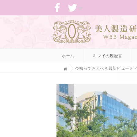
ホーム
キレイの履歴書
H
今知っておくべき最新ビューテ
o
m
e