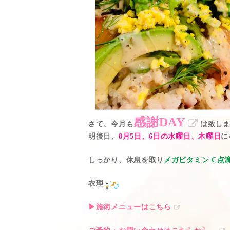
感謝DAY
さて、今月も
は致しま
明後日、
8月5日、6日の水曜日、木曜日
に
しっかり、休息を取り
メガビタミン C点
衣理
▶施術メニューはこちら