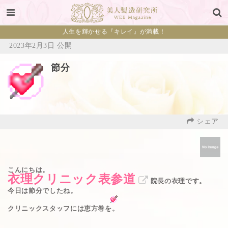
人生を輝かせる『キレイ』が満載！
2023年2月3日 公開
節分
シェア
こんにちは。
衣理クリニック表参道
院長の衣理です。
今日は節分でしたね。
クリニックスタッフには恵方巻を。