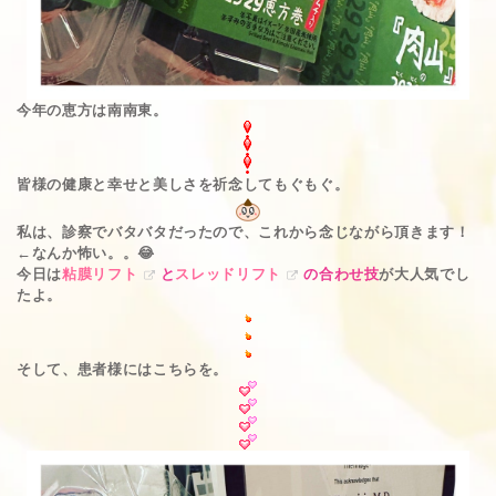
今年の恵方は南南東。
皆様の健康と幸せと美しさを祈念してもぐもぐ。
私は、診察でバタバタだったので、これから念じながら頂きます！
←なんか怖い。。😂
今日は
粘膜リフト
と
スレッドリフト
の合わせ技
が大人気でし
たよ。
そして、患者様にはこちらを。