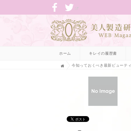
ホーム
キレイの履歴書
H
今知っておくべき最新ビューテ
o
m
e