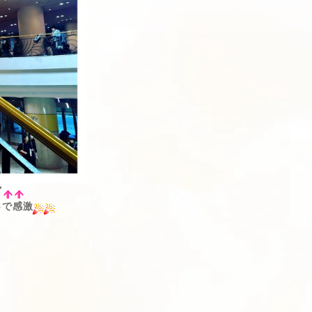
ア
さで感激